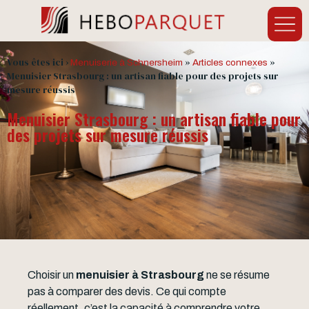
Vous êtes ici ›
»
»
Menuiserie à Schnersheim
Articles connexes
Menuisier Strasbourg : un artisan fiable pour des projets sur
mesure réussis
Menuisier Strasbourg : un artisan fiable pour
des projets sur mesure réussis
Choisir un
menuisier à Strasbourg
ne se résume
pas à comparer des devis. Ce qui compte
réellement, c’est la capacité à comprendre votre